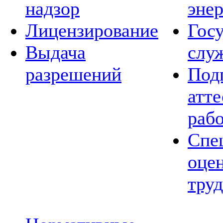
надзор
эне
Лицензирование
Гос
Выдача
слу
разрешений
Под
атте
раб
Спе
оце
труд