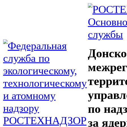
Основно
службы
Донско
межрег
террит
управл
по над
за яде