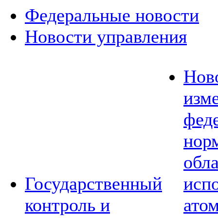
Федеральные новости
Новости управления
Нов
изм
фед
норм
обл
Государственный
исп
контроль и
ато