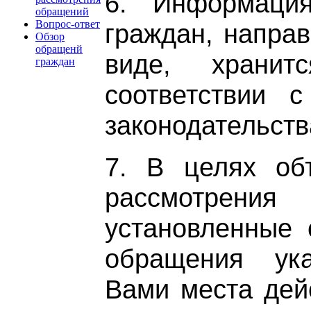
6. Информаци
обращений
Вопрос-ответ
граждан, напра
Обзор
обращенй
виде, храни
граждан
соответствии с
законодательств
7. В целях объ
рассмотрени
установленные
обращения ука
Вами места дей