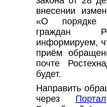
закона от 28 д
внесении изме
«О порядке 
граждан Ро
информируем, чт
приём обращен
почте Ростехн
будет.
Направить обра
через
Портал