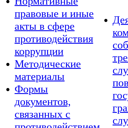
Нормативные
правовые и иные
Де
акты в сфере
ко
противодействия
со
коррупции
тре
Методические
сл
материалы
по
Формы
го
документов,
гр
связанных с
сл
противодействием