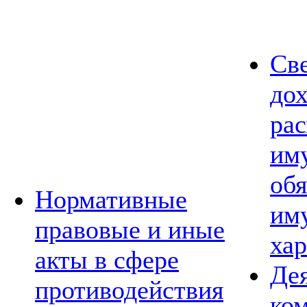
Св
дох
рас
им
обя
Нормативные
им
правовые и иные
хар
акты в сфере
Де
противодействия
ко