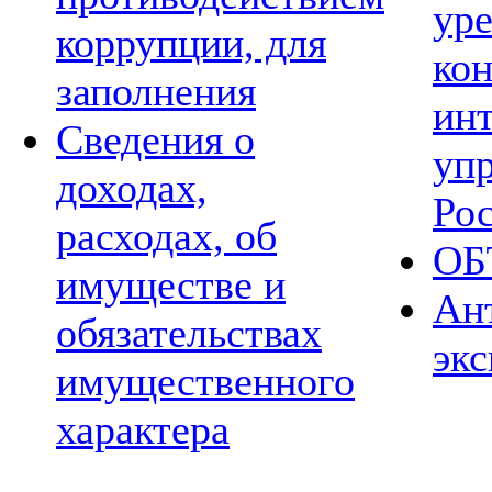
ур
коррупции, для
ко
заполнения
ин
Сведения о
уп
доходах,
Ро
расходах, об
ОБ
имуществе и
Ан
обязательствах
экс
имущественного
характера